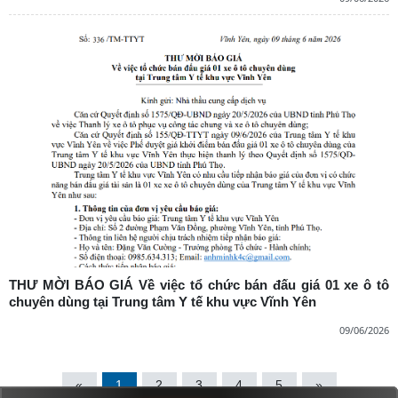
THƯ MỜI BÁO GIÁ Về việc tổ chức bán đấu giá 01 xe ô tô
chuyên dùng tại Trung tâm Y tế khu vực Vĩnh Yên
09/06/2026
«
1
2
3
4
5
»