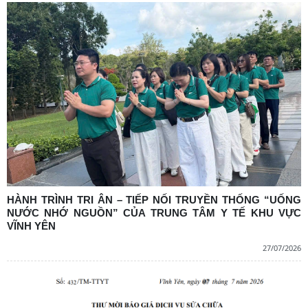
HÀNH TRÌNH TRI ÂN – TIẾP NỐI TRUYỀN THỐNG “UỐNG
NƯỚC NHỚ NGUỒN” CỦA TRUNG TÂM Y TẾ KHU VỰC
VĨNH YÊN
27/07/2026