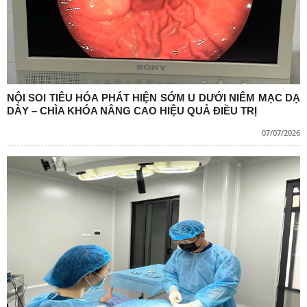
NỘI SOI TIÊU HÓA PHÁT HIỆN SỚM U DƯỚI NIÊM MẠC DẠ
DÀY – CHÌA KHÓA NÂNG CAO HIỆU QUẢ ĐIỀU TRỊ
07/07/2026