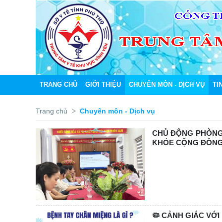
TRANG CHỦ
GIỚI THIỆU
CHUYÊN MÔN - DỊCH VỤ
TI
Trang chủ
Chuyên môn - Dịch vụ
CHỦ ĐỘNG PHÒNG,
KHỎE CỘNG ĐỒN
🦠 CẢNH GIÁC VỚI