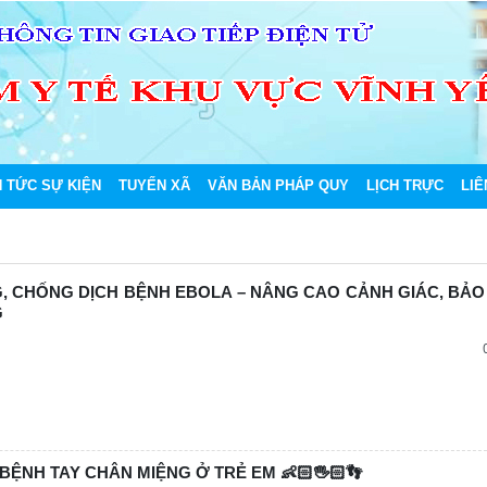
N TỨC SỰ KIỆN
TUYẾN XÃ
VĂN BẢN PHÁP QUY
LỊCH TRỰC
LIÊ
 CHỐNG DỊCH BỆNH EBOLA – NÂNG CAO CẢNH GIÁC, BẢO
G
 BỆNH TAY CHÂN MIỆNG Ở TRẺ EM 👶🏻🖐🏻👣