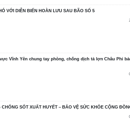
Ó VỚI DIỄN BIẾN HOÀN LƯU SAU BÃO SỐ 5
 vực Vĩnh Yên chung tay phòng, chống dịch tả lợn Châu Phi bả
 CHỐNG SỐT XUẤT HUYẾT – BẢO VỆ SỨC KHỎE CỘNG ĐỒN