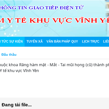
N TỨC SỰ KIỆN
TUYẾN XÃ
VĂN BẢN PHÁP QUY
LỊCH TRỰC
LIÊ
Đấu thầu
huộc khoa Răng hàm mặt - Mắt - Tai mũi họng (cũ) thành 
Y tế khu vực Vĩnh Yên