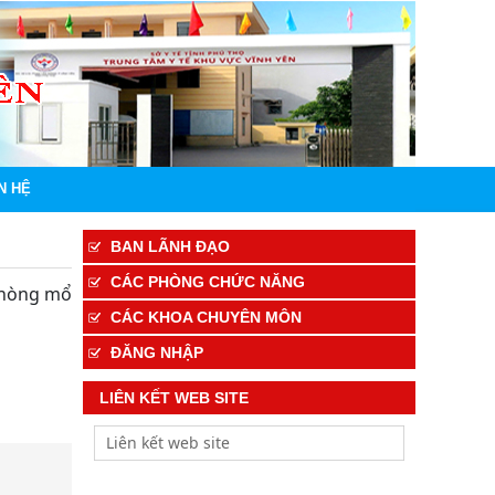
N HỆ
BAN LÃNH ĐẠO
CÁC PHÒNG CHỨC NĂNG
phòng mổ
CÁC KHOA CHUYÊN MÔN
ĐĂNG NHẬP
LIÊN KẾT WEB SITE